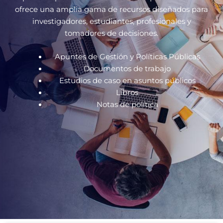
ofrece una amplia gama de recursos diseñados para
investigadores, estudiantes, profesionales y
tomadores de decisiones.
Apuntes de Gestión y Políticas Públicas
Documentos de trabajo
Estudios de caso en asuntos públicos
Libros
Notas de política