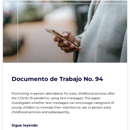
P
P
P
P
P
a
a
a
a
a
g
g
g
g
g
e
e
e
e
e
Documento de Trabajo No. 94
Promoting in-person attendance for early childhood services after
the COVID-19 pandemic using text messages: This paper
investigates whether text messages can encourage caregivers of
young children to increase their intention to use in-person early
childhood services and subsequently,
Sigue leyendo