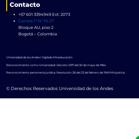
Contacto
+57 601 3394949 Ext: 2073
Carrera 1° N° 19-27
Bloque AU, piso 2
Bogotá – Colombia
Universidad de los Andes | Vigilada Mineducación
Reconocimiento como Universidad: Decreto 1297 del 30 de mayo de 1964.
Reconocimiento personería jurídica: Resolución 28 del 23 de febrero de 1949 Minjusticia.
© Derechos Reservados Universidad de los Andes