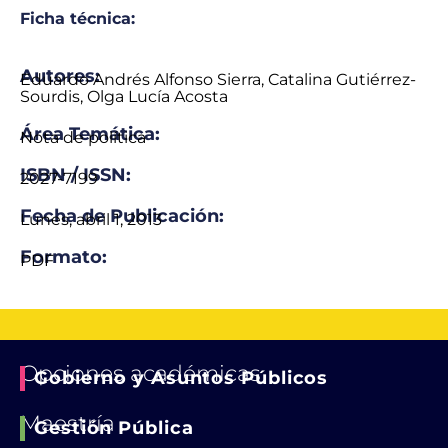
Ficha técnica:
Autores:
Eduardo Andrés Alfonso Sierra, Catalina Gutiérrez-
Sourdis, Olga Lucía Acosta
Área Temática:
Nota de política
ISBN / ISSN:
2027-7199
Fecha de Publicación:
Lunes, abril 1, 2013
Formato:
PDF
Opciones académicas
Gobierno y Asuntos Públicos
Maestría
Gestión Pública