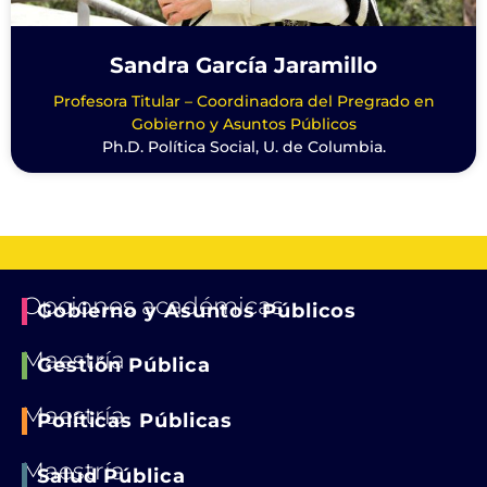
Sandra García Jaramillo
Profesora Titular – Coordinadora del Pregrado en
Gobierno y Asuntos Públicos
Ph.D. Política Social, U. de Columbia.
Opciones académicas
Gobierno y Asuntos Públicos
Maestría
Gestión Pública
Maestría
Políticas Públicas
Maestría
Salud Pública