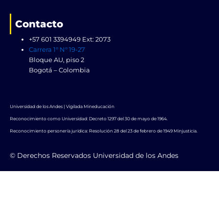
Contacto
+57 601 3394949 Ext: 2073
Carrera 1° N° 19-27
Bloque AU, piso 2
Bogotá – Colombia
Universidad de los Andes | Vigilada Mineducación
Reconocimiento como Universidad: Decreto 1297 del 30 de mayo de 1964.
Reconocimiento personería jurídica: Resolución 28 del 23 de febrero de 1949 Minjusticia.
© Derechos Reservados Universidad de los Andes