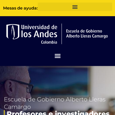
Ir
Mesas de ayuda:
al
contenido
Escuela de Gobierno Alberto Lleras
Camargo
Profesores e investigadores