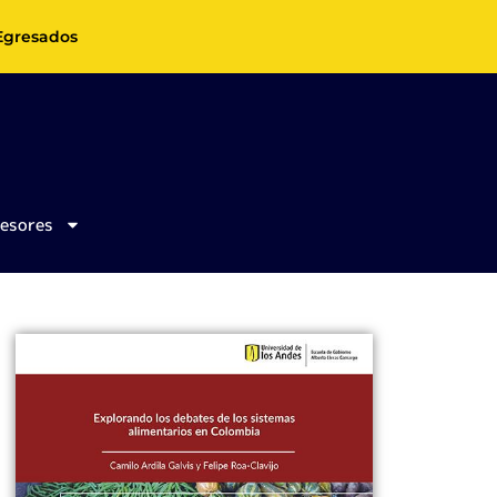
Egresados
fesores