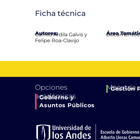
Ficha técnica
Autores:
Área Temáti
Camilo Ardila Galvis y
Documentos 
Felipe Roa-Clavijo
Opciones
Maestría
Gestión 
académicas
Gobierno y
Asuntos Públicos