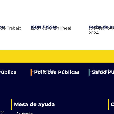
ca:
ISBN / ISSN:
Fecha de Pu
de Trabajo
2215 - 7816 (En línea)
Jueves, nov
2024
Maestría
Maestría
Pública
Políticas Públicas
Salud Pú
Mesa de ayuda
C
Aspirante