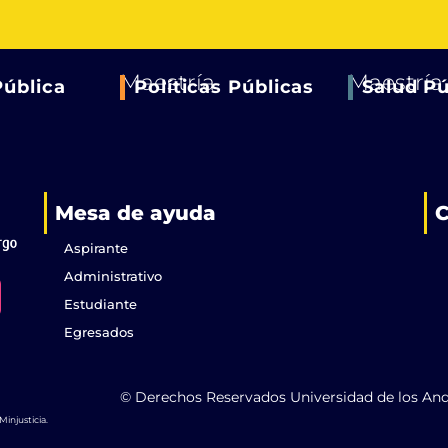
Maestría
Maestría
Pública
Políticas Públicas
Salud Pú
Mesa de ayuda
C
Aspirante
Administrativo
Estudiante
Egresados
© Derechos Reservados Universidad de los An
injusticia.