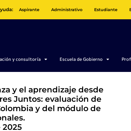
yuda:
Aspirante
Administrativo
Estudiante
ación y consultoría
Escuela de Gobierno
Pro
za y el aprendizaje desde
res Juntos: evaluación de
olombia y del módulo de
nales.
e 2025