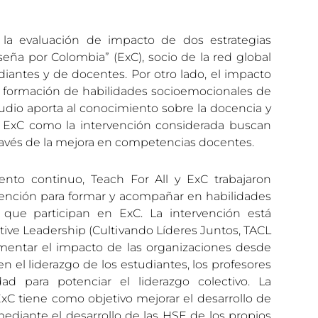
 la evaluación de impacto de dos estrategias
seña por Colombia” (ExC), socio de la red global
diantes y de docentes. Por otro lado, el impacto
a formación de habilidades socioemocionales de
udio aporta al conocimiento sobre la docencia y
o ExC como la intervención considerada buscan
través de la mejora en competencias docentes.
to continuo, Teach For All y ExC trabajaron
ención para formar y acompañar en habilidades
 que participan en ExC. La intervención está
tive Leadership (Cultivando Líderes Juntos, TACL
aumentar el impacto de las organizaciones desde
 el liderazgo de los estudiantes, los profesores
 para potenciar el liderazgo colectivo. La
ExC tiene como objetivo mejorar el desarrollo de
ediante el desarrollo de las HSE de los propios