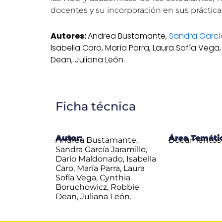
docentes y su incorporación en sus práctic
Autores:
Andrea Bustamante,
Sandra Garcí
Isabella Caro, María Parra, Laura Sofía Veg
Dean, Juliana León.
Ficha técnica
Autor:
Área Temáti
Andrea Bustamante,
Documentos 
Sandra García Jaramillo,
Darío Maldonado, Isabella
Caro, María Parra, Laura
Sofía Vega, Cynthia
Boruchowicz, Robbie
Dean, Juliana León.