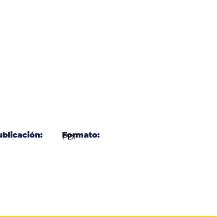
blicación:
Formato:
PDF