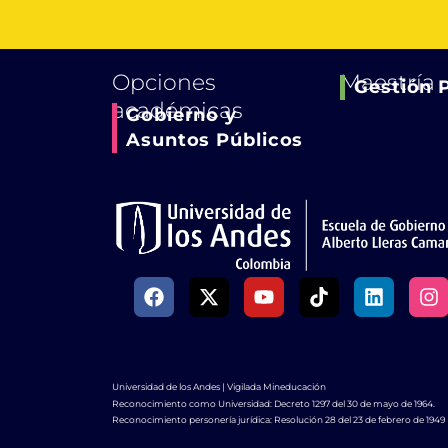
Opciones
Maestría
Gestión 
académicas
Gobierno y
Asuntos Públicos
F
X
Y
T
L
I
a
-
o
i
i
n
c
t
u
k
n
s
e
w
t
t
k
t
b
i
u
o
e
a
o
t
b
k
d
g
Universidad de los Andes | Vigilada Mineducación
o
t
e
i
r
Reconocimiento como Universidad: Decreto 1297 del 30 de mayo de 1964.
k
e
n
a
Reconocimiento personería jurídica: Resolución 28 del 23 de febrero de 1949 M
r
m