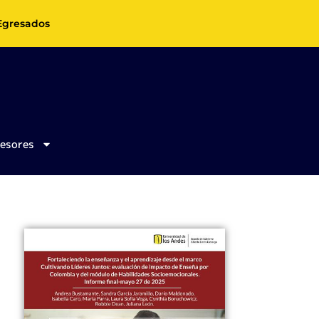
Egresados
fesores