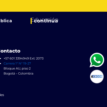
Educación
continua
blica
ontacto
+57 601 3394949 Ext: 2073
Carrera 1° N° 19-27
Bloque AU, piso 2
Bogotá – Colombia
des