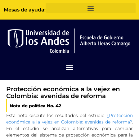
Ir
Mesas de ayuda:
al
contenido
Protección económica a la vejez en
Colombia: avenidas de reforma
Nota de política No. 42
Esta nota discute los resultados del estudio
¿Protección
económica a la vejez en Colombia: avenidas de reforma?
.
En el estudio se analizan alternativas para cambiar
elementos del sistema de protección económica para la