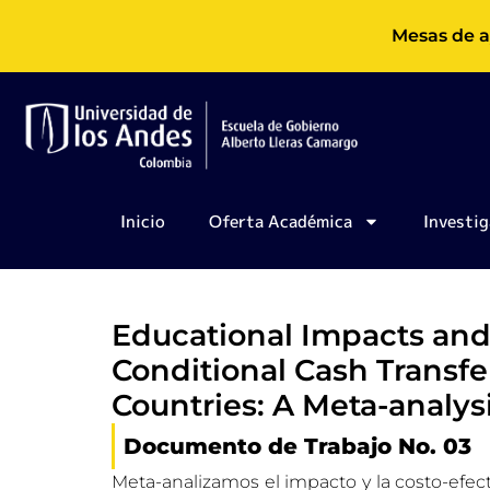
Ir
Mesas de a
al
contenido
Inicio
Oferta Académica
Investig
Educational Impacts and 
Conditional Cash Transf
Countries: A Meta-analys
Documento de Trabajo No. 03
Meta-analizamos el impacto y la costo-efect