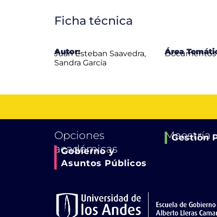
Ficha técnica
Autor:
Área Temáti
Juan Esteban Saavedra,
Documentos 
Sandra García
Opciones
Maestría
Gestión 
académicas
Gobierno y
Asuntos Públicos