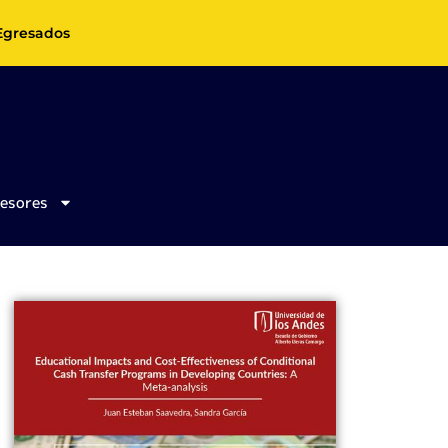
Egresados
fesores