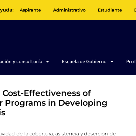
yuda:
Aspirante
Administrativo
Estudiante
ación y consultoría
Escuela de Gobierno
Pro
Cost-Effectiveness of
er Programs in Developing
is
ividad de la cobertura, asistencia y deserción de