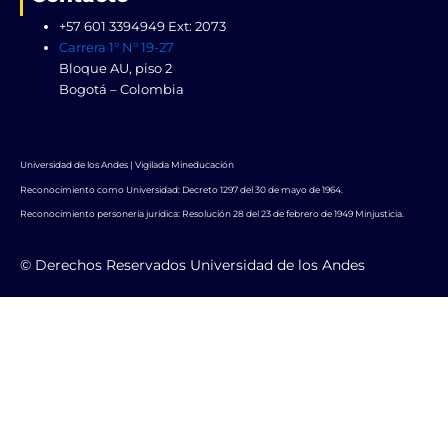
+57 601 3394949 Ext: 2073
Carrera 1° N° 19-27
Bloque AU, piso 2
Bogotá – Colombia
Universidad de los Andes | Vigilada Mineducación
Reconocimiento como Universidad: Decreto 1297 del 30 de mayo de 1964.
Reconocimiento personería jurídica: Resolución 28 del 23 de febrero de 1949 Minjusticia.
© Derechos Reservados Universidad de los Andes