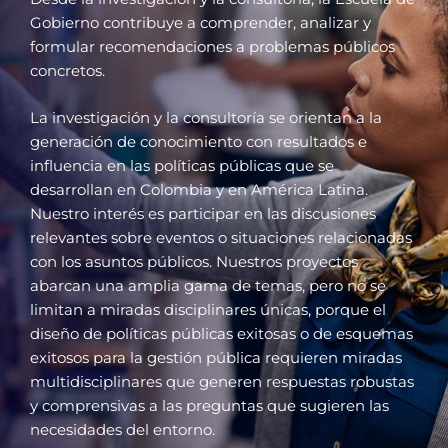
Gobierno contribuye a comprender, analizar y
formular recomendaciones a problemas públicos
concretos.
La investigación y la consultoría se orientan a la
generación de conocimiento con resultados e
influencia en las políticas públicas que se
desarrollan en Colombia y en América Latina.
Nuestro interés es participar en las discusiones
relevantes sobre eventos o situaciones relacionadas
con los asuntos públicos. Nuestros proyectos
abarcan una amplia gama de temas, pero no se
limitan a miradas disciplinares únicas, porque el
diseño de políticas públicas exitosas o de esquemas
exitosos para la gestión pública requieren miradas
multidisciplinares que generen respuestas robustas
y comprensivas a las preguntas que sugieren las
necesidades del entorno.