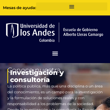
Ir
Mesas de ayuda:
al
contenido
Conoce nuestra
Investigación y
consultoría
La política pública, más que una disciplina o un área
del conocimiento, es un campo para la investigación
y la formulación de soluciones reales y con
responsabilidad a los problemas de la sociedad.
Desde la investigación y la consultoría, la Escuela de