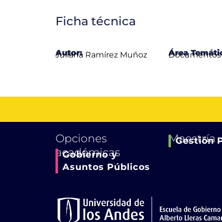
Ficha técnica
Autor:
Área Temáti
Juliana Ramírez Muñoz
Documentos 
Opciones
Maestría
Gestión 
académicas
Gobierno y
Asuntos Públicos