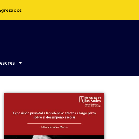
Egresados
fesores