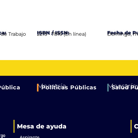
ca:
ISBN / ISSN:
Fecha de Pu
de Trabajo
2215 - 7816 (En línea)
Domingo, ma
Maestría
Maestría
Pública
Políticas Públicas
Salud Pú
Mesa de ayuda
C
Aspirante