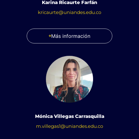
Karina Ricaurte Farfán
kricaurte@uniandes.edu.co
Más información
Mónica Villegas Carrasquilla
m.villegas1@uniandes.edu.co