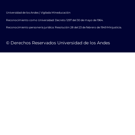
Universidad de los Andes | Vigilada Mineducación
Reconocimiento como Universidad: Decreto 1297 del 30 de mayo de 1964.
Reconocimiento personería jurídica: Resolución 28 del 23 de febrero de 1949 Minjusticia.
© Derechos Reservados Universidad de los Andes