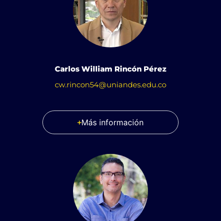
Carlos William Rincón Pérez
cw.rincon54@uniandes.edu.co
Más información