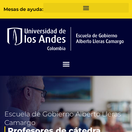
Ir
Mesas de ayuda:
al
contenido
Escuela de Gobierno Alberto Lleras
Camargo
Profesores de cátedra