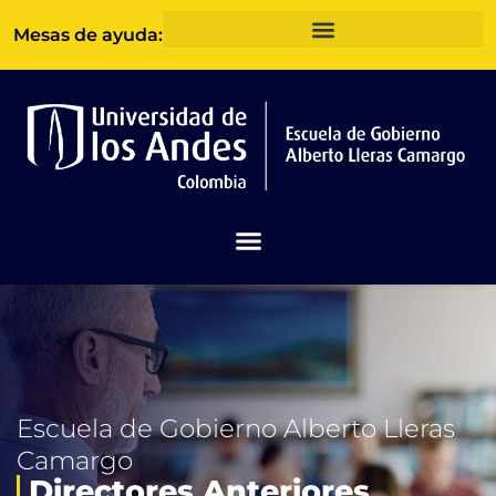
Ir
Mesas de ayuda:
al
contenido
Escuela de Gobierno Alberto Lleras
Camargo
Directores Anteriores