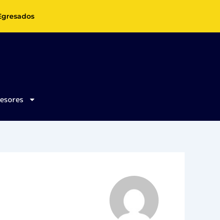
Egresados
fesores