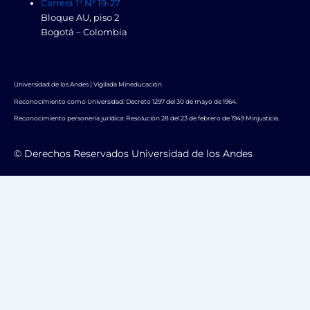
Carrera 1° N° 19-27
Bloque AU, piso 2
Bogotá – Colombia
Universidad de los Andes | Vigilada Mineducación
Reconocimiento como Universidad: Decreto 1297 del 30 de mayo de 1964.
Reconocimiento personería jurídica: Resolución 28 del 23 de febrero de 1949 Minjusticia.
© Derechos Reservados Universidad de los Andes