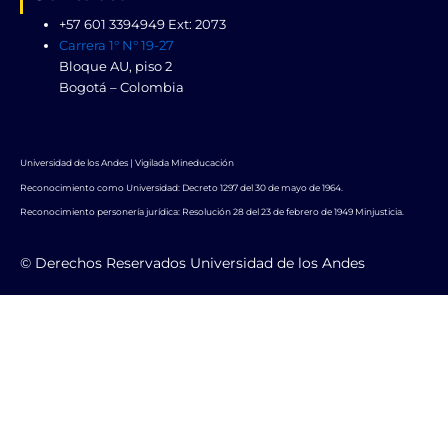
+57 601 3394949 Ext: 2073
Carrera 1° N° 19-27
Bloque AU, piso 2
Bogotá – Colombia
Universidad de los Andes | Vigilada Mineducación
Reconocimiento como Universidad: Decreto 1297 del 30 de mayo de 1964.
Reconocimiento personería jurídica: Resolución 28 del 23 de febrero de 1949 Minjusticia.
© Derechos Reservados Universidad de los Andes