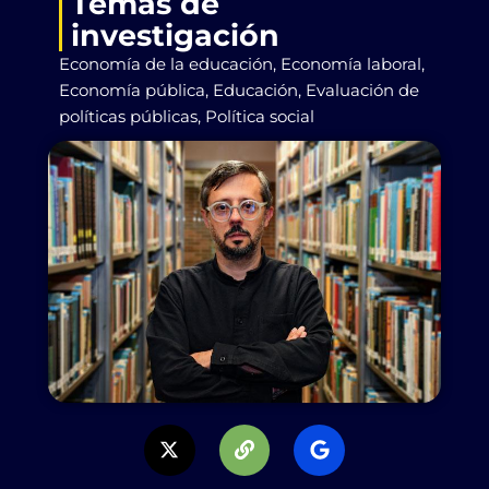
Temas de
investigación
Economía de la educación, Economía laboral,
Economía pública, Educación, Evaluación de
políticas públicas, Política social
X
L
G
-
i
o
t
n
o