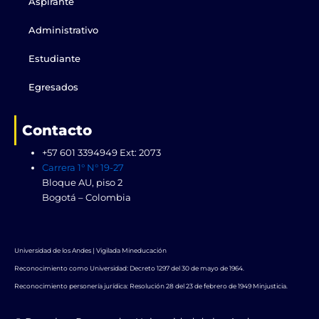
k
e
n
a
Aspirante
r
m
Administrativo
Estudiante
Egresados
Contacto
+57 601 3394949 Ext: 2073
Carrera 1° N° 19-27
Bloque AU, piso 2
Bogotá – Colombia
Universidad de los Andes | Vigilada Mineducación
Reconocimiento como Universidad: Decreto 1297 del 30 de mayo de 1964.
Reconocimiento personería jurídica: Resolución 28 del 23 de febrero de 1949 Minjusticia.