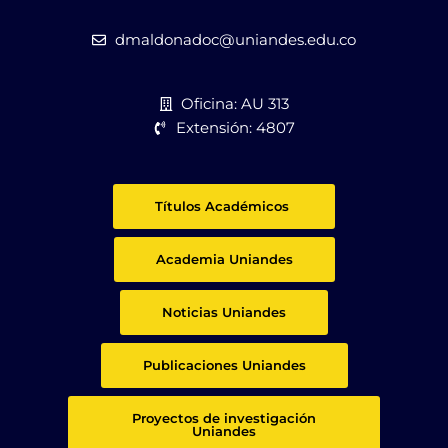
w
k
g
i
l
t
e
dmaldonadoc@uniandes.edu.co
t
e
r
Oficina: AU 313
Extensión: 4807
Títulos Académicos
Academia Uniandes
Noticias Uniandes
Publicaciones Uniandes
Proyectos de investigación
Uniandes