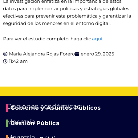
La investigación enfatiza en la importancia de estos
datos para implementar políticas y estrategias globales
efectivas para prevenir esta problemática y garantizar la
seguridad de los menores en el entorno digital.
Para ver el estudio completo, haga clic
aquí
.
María Alejandra Rojas Forero
enero 29, 2025
11:42 am
Opciones académicas
Gobierno y Asuntos Públicos
Maestría
Gestión Pública
Maestría