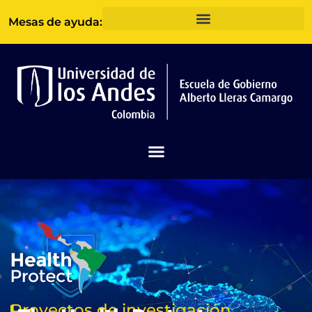
Ir
Mesas de ayuda:
al
contenido
Proyectos de investigación