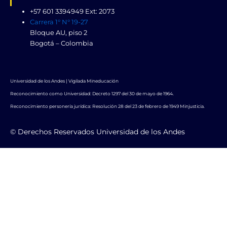
+57 601 3394949 Ext: 2073
Carrera 1° N° 19-27
Bloque AU, piso 2
Bogotá – Colombia
Universidad de los Andes | Vigilada Mineducación
Reconocimiento como Universidad: Decreto 1297 del 30 de mayo de 1964.
Reconocimiento personería jurídica: Resolución 28 del 23 de febrero de 1949 Minjusticia.
© Derechos Reservados Universidad de los Andes