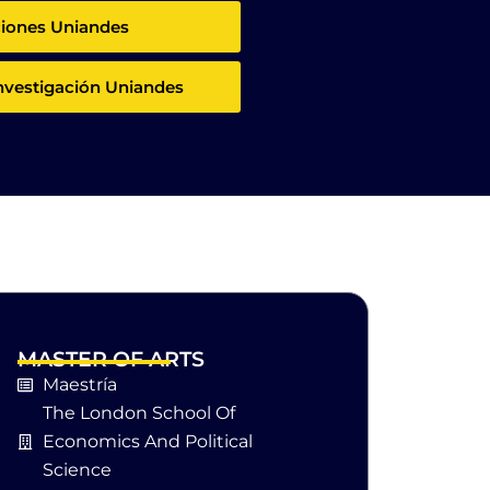
ciones Uniandes
nvestigación Uniandes
MASTER OF ARTS
Maestría
The London School Of
Economics And Political
Science