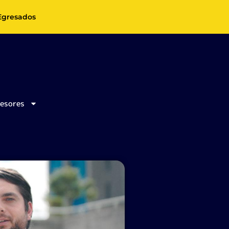
Egresados
fesores