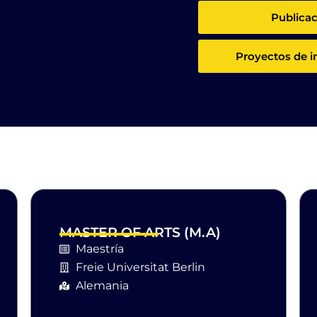
Publica
Proyectos de i
s
MASTER OF ARTS (M.A)
Maestría
Freie Universitat Berlin
Alemania