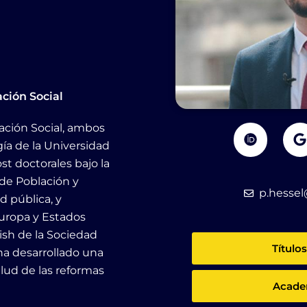
ción Social
O
ación Social, ambos
r
o
ía de la Universidad
c
o
st doctorales bajo la
i
d
l
 de Población y
e
p.hesse
d pública, y
Europa y Estados
ish de la Sociedad
Títul
ha desarrollado una
alud de las reformas
Acade