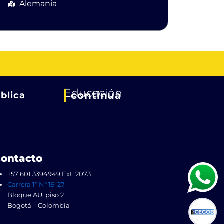
Alemania
Educación
continua
blica
ontacto
+57 601 3394949 Ext: 2073
Carrera 1° N° 19-27
Bloque AU, piso 2
Bogotá – Colombia