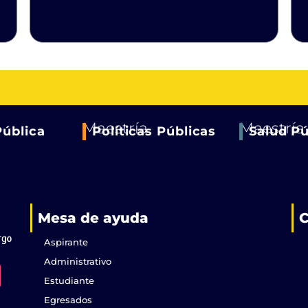
Maestría
Maestría
Pública
Políticas Públicas
Salud Pú
Mesa de ayuda
C
Aspirante
Administrativo
Estudiante
Egresados