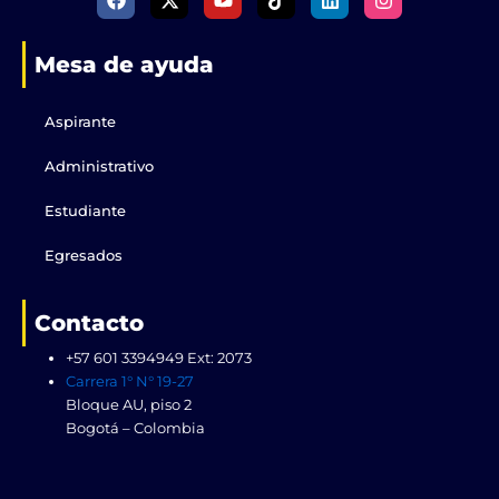
a
-
o
i
i
n
c
t
u
k
n
s
e
w
t
t
k
t
Mesa de ayuda
b
i
u
o
e
a
o
t
b
k
d
g
o
t
e
i
r
k
e
n
a
Aspirante
r
m
Administrativo
Estudiante
Egresados
Contacto
+57 601 3394949 Ext: 2073
Carrera 1° N° 19-27
Bloque AU, piso 2
Bogotá – Colombia