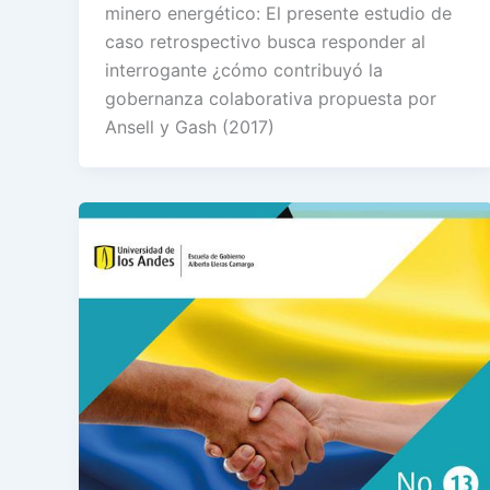
minero energético: El presente estudio de
caso retrospectivo busca responder al
interrogante ¿cómo contribuyó la
gobernanza colaborativa propuesta por
Ansell y Gash (2017)