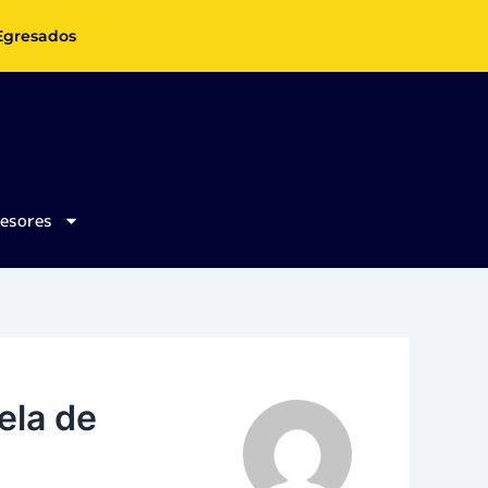
Egresados
fesores
ela de