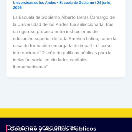
Universidad de los Andes - Escuela de Gobierno
/
24 junio,
2026
La Escuela de Gobierno Alberto Lleras Camargo de
la Universidad de los Andes fue seleccionada, tras
un riguroso proceso entre instituciones de
educación superior de toda América Latina, como la
casa de formación encargada de impartir el curso
internacional “Diseño de políticas públicas para la
inclusión social en ciudades capitales
iberoamericanas”.
Opciones académicas
Gobierno y Asuntos Públicos