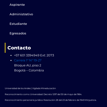
o
t
e
i
r
k
e
n
a
Aspirante
r
m
Administrativo
Estudiante
Egresados
Contacto
+57 601 3394949 Ext: 2073
Carrera 1° N° 19-27
Bloque AU, piso 2
Bogotá – Colombia
Universidad de los Andes | Vigilada Mineducación
Reconocimiento como Universidad: Decreto 1297 del 30 de mayo de 1964.
Reconocimiento personería jurídica: Resolución 28 del 23 de febrero de 1949 Minjusticia.