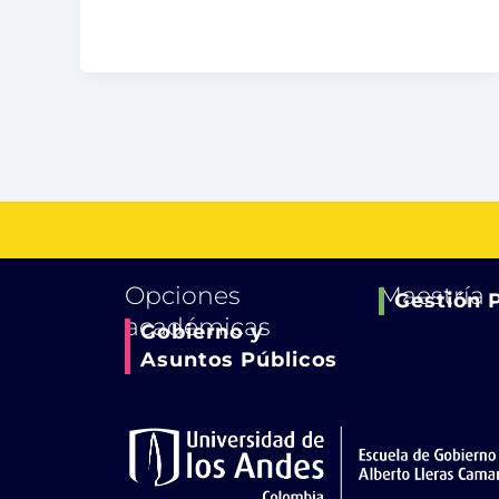
Opciones
Maestría
Gestión 
académicas
Gobierno y
Asuntos Públicos