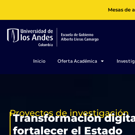
Ir
Mesas de a
al
contenido
Inicio
Oferta Académica
Investig
Proyectos de investigación
Transformación digita
fortalecer el Estado