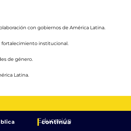
olaboración con gobiernos de América Latina.
fortalecimiento institucional.
des de género.
érica Latina.
Educación
continua
blica