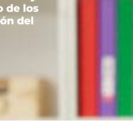
 de los
ón del