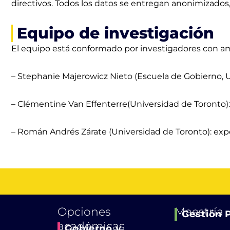
directivos. Todos los datos se entregan anonimizados, 
Equipo de investigación
El equipo está conformado por investigadores con am
– Stephanie Majerowicz Nieto (Escuela de Gobierno, Un
– Clémentine Van Effenterre(Universidad de Toronto)
– Román Andrés Zárate (Universidad de Toronto): expe
Opciones
Maestría
Gestión 
académicas
Gobierno y