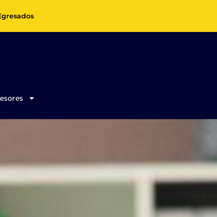
Egresados
fesores