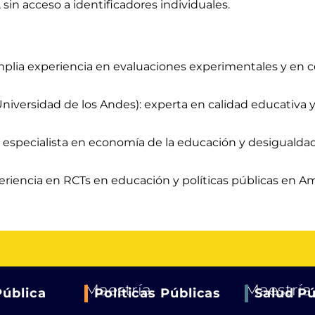
sin acceso a identificadores individuales.
plia experiencia en evaluaciones experimentales y en c
iversidad de los Andes): experta en calidad educativa y 
: especialista en economía de la educación y desigualda
riencia en RCTs en educación y políticas públicas en Am
Maestría
Maestría
Pública
Políticas Públicas
Salud Pú