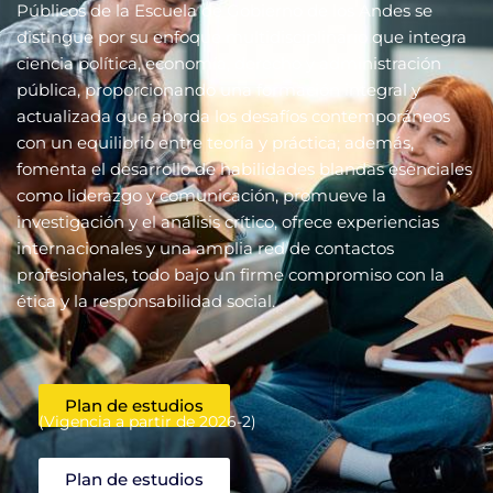
Públicos de la Escuela de Gobierno de los Andes se
distingue por su enfoque multidisciplinario que integra
ciencia política, economía, derecho y administración
pública, proporcionando una formación integral y
actualizada que aborda los desafíos contemporáneos
con un equilibrio entre teoría y práctica; además,
fomenta el desarrollo de habilidades blandas esenciales
como liderazgo y comunicación, promueve la
investigación y el análisis crítico, ofrece experiencias
internacionales y una amplia red de contactos
profesionales, todo bajo un firme compromiso con la
ética y la responsabilidad social.
Plan de estudios
(Vigencia a partir de 2026-2)
Plan de estudios