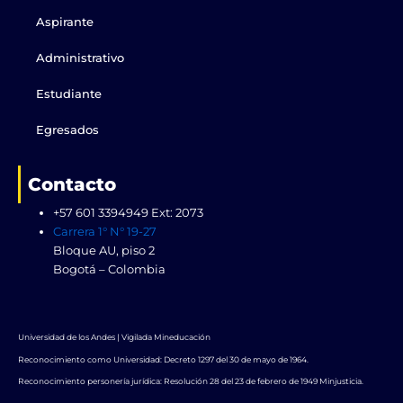
o
t
e
i
r
k
e
n
a
Aspirante
r
m
Administrativo
Estudiante
Egresados
Contacto
+57 601 3394949 Ext: 2073
Carrera 1° N° 19-27
Bloque AU, piso 2
Bogotá – Colombia
Universidad de los Andes | Vigilada Mineducación
Reconocimiento como Universidad: Decreto 1297 del 30 de mayo de 1964.
Reconocimiento personería jurídica: Resolución 28 del 23 de febrero de 1949 Minjusticia.