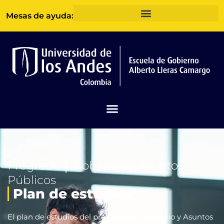
Ir
Mesas de ayuda:
al
contenido
Pregrado │ Gobierno y Asuntos
Públicos
Plan de estudios
El plan de estudios del pregrado en Gobierno y Asuntos