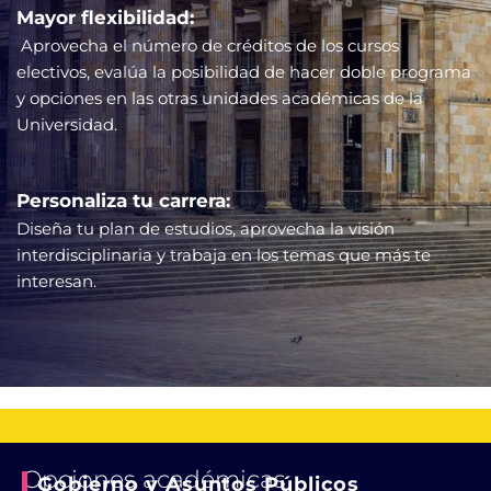
Mayor flexibilidad:
Aprovecha el número de créditos de los cursos
electivos, evalúa la posibilidad de hacer doble programa
y opciones en las otras unidades académicas de la
Universidad.
Personaliza tu carrera:
Diseña tu plan de estudios, aprovecha la visión
interdisciplinaria y trabaja en los temas que más te
interesan.
Opciones académicas
Gobierno y Asuntos Públicos