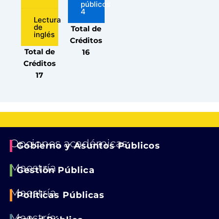
públicos
4
Lectura
de
Total de
inglés
Créditos
Total de
16
Créditos
17
Opciones académicas
Gobierno y Asuntos Públicos
Maestría
Gestión Pública
Maestría
Políticas Públicas
Maestría