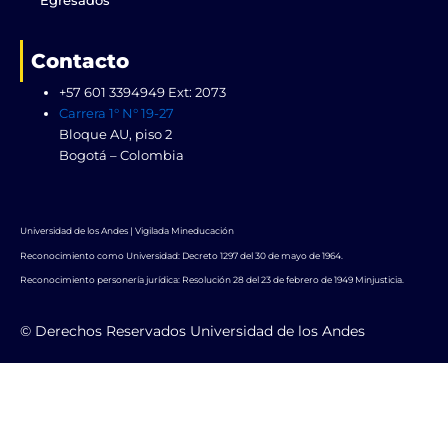
Egresados
Contacto
+57 601 3394949 Ext: 2073
Carrera 1° N° 19-27
Bloque AU, piso 2
Bogotá – Colombia
Universidad de los Andes | Vigilada Mineducación
Reconocimiento como Universidad: Decreto 1297 del 30 de mayo de 1964.
Reconocimiento personería jurídica: Resolución 28 del 23 de febrero de 1949 Minjusticia.
© Derechos Reservados Universidad de los Andes