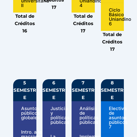
universitaria
Uniandino
II
4
17
Ciclo
Básico
Total de
Total de
Uniandino
Créditos
Créditos
6
16
17
Total de
Créditos
17
5
6
7
8
SEMESTR
SEMESTR
SEMESTR
SEMESTR
E
E
E
E
Asuntos
Justicia
Análisis
Electiva
públicos
y
de
de
globales
políticas
políticas
asuntos
públicas
públicas
públicos
7
Intro. a la
macroeconomía
La
Implementación