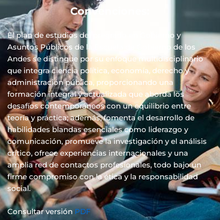
Convenciones:
El plan de estudios del pregrado en Gobierno y
Asuntos Públicos de la Escuela de Gobierno de los
Andes se distingue por su enfoque multidisciplinario
que integra ciencia política, economía, derecho y
administración pública, proporcionando una
formación integral y actualizada que aborda los
desafíos contemporáneos con un equilibrio entre
teoría y práctica; además, fomenta el desarrollo de
habilidades blandas esenciales como liderazgo y
comunicación, promueve la investigación y el análisis
crítico, ofrece experiencias internacionales y una
amplia red de contactos profesionales, todo bajo un
firme compromiso con la ética y la responsabilidad
social.
Consultar versión
PDF