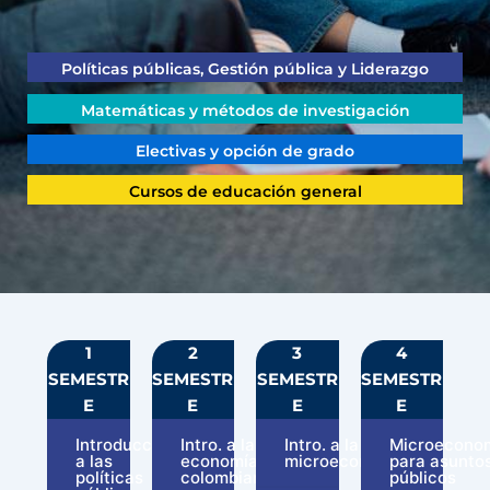
Políticas públicas, Gestión pública y Liderazgo
Matemáticas y métodos de investigación
Electivas y opción de grado
Cursos de educación general
1
2
3
4
SEMESTR
SEMESTR
SEMESTR
SEMESTR
E
E
E
E
Introducción
Intro. a la
Intro. a la
Microecono
a las
economía
microeconomía
para asunto
políticas
colombiana
públicos