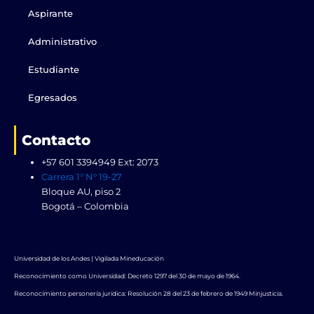
o
t
e
i
r
k
e
n
a
Aspirante
r
m
Administrativo
Estudiante
Egresados
Contacto
+57 601 3394949 Ext: 2073
Carrera 1° N° 19-27
Bloque AU, piso 2
Bogotá – Colombia
Universidad de los Andes | Vigilada Mineducación
Reconocimiento como Universidad: Decreto 1297 del 30 de mayo de 1964.
Reconocimiento personería jurídica: Resolución 28 del 23 de febrero de 1949 Minjusticia.