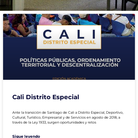
P
P
P
P
P
a
a
a
a
a
g
g
g
g
g
e
e
e
e
e
Cali Distrito Especial
Ante la transición de Santiago de Cali a Distrito Especial, Deportivo,
Cultural, Turístico, Empresarial y de Servicios en agosto de 2018, a
través de la Ley 1933, surgen oportunidades y retos
Sigue leyendo