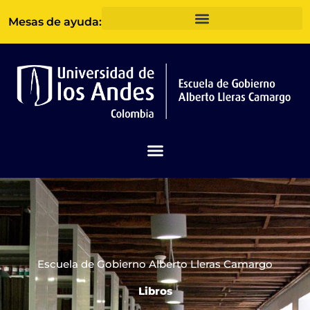
Ir
Mesas de ayuda:
al
contenido
Escuela de Gobierno Alberto Lleras Camargo
Libros