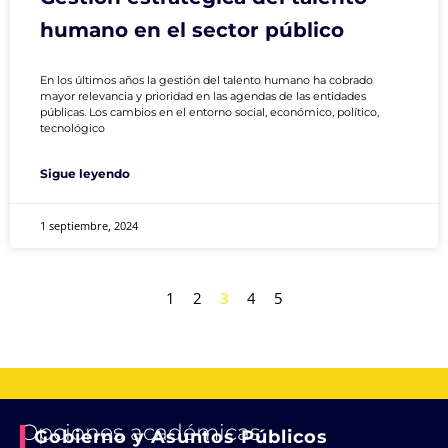
humano en el sector público
En los últimos años la gestión del talento humano ha cobrado
mayor relevancia y prioridad en las agendas de las entidades
públicas. Los cambios en el entorno social, económico, político,
tecnológico
Sigue leyendo
1 septiembre, 2024
1
2
3
4
5
Opciones académicas
Gobierno y Asuntos Públicos