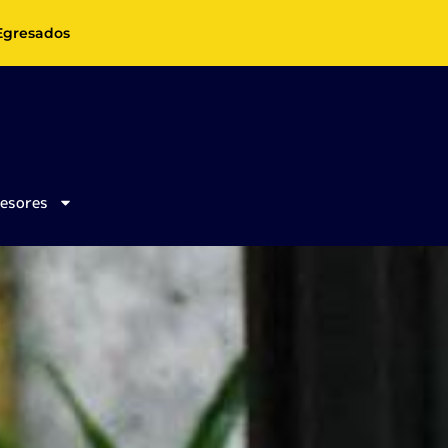
Egresados
fesores