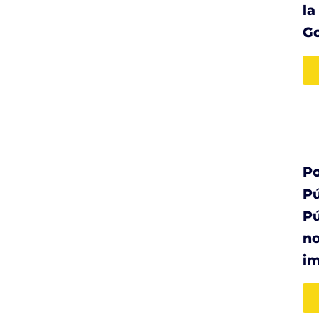
la
G
Po
Pú
Pú
no
i