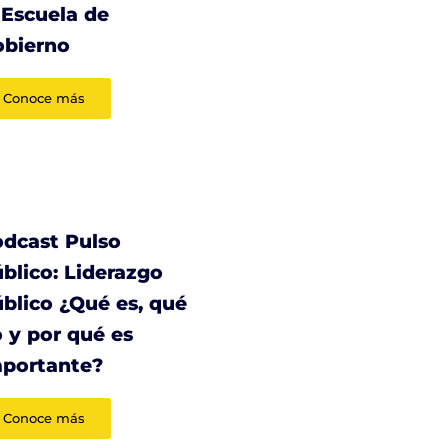
 Escuela de
obierno
Conoce más
dcast Pulso
blico: Liderazgo
blico ¿Qué es, qué
 y por qué es
mportante?
Conoce más