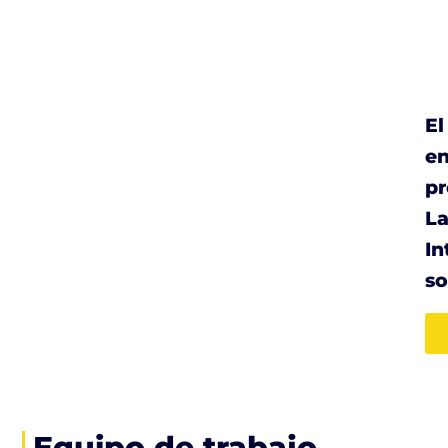
El
en
p
La
In
so
Equipo de trabajo