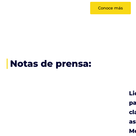
Conoce más
Notas de prensa:
Li
pa
cl
as
Me