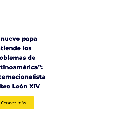
 nuevo papa
tiende los
roblemas de
tinoamérica”:
ternacionalista
bre León XIV
Conoce más