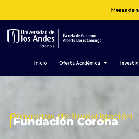
Ir
Mesas de a
al
contenido
Inicio
Oferta Académica
Investig
Proyectos de investigación
Fundación Corona