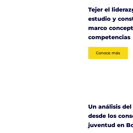
Tejer el lidera
estudio y cons
marco concept
competencias
Conoce más
Un análisis del
desde los cons
juventud en B