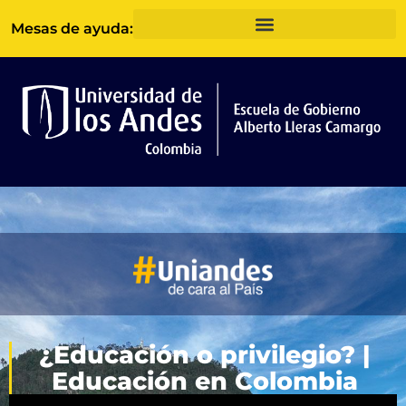
Ir
Mesas de ayuda:
al
contenido
¿Educación o privilegio? |
Educación en Colombia