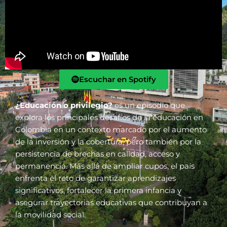
Escuchar en Spotify
¿Educación o privilegio?
es un episodio que
explora los principales desafíos de la educación en
Colombia en un contexto marcado por el aumento
de la inversión y la cobertura, pero también por la
persistencia de brechas en calidad, acceso y
permanencia. Más allá de ampliar cupos, el país
enfrenta el reto de garantizar aprendizajes
significativos, fortalecer la primera infancia y
asegurar trayectorias educativas que contribuyan a
la movilidad social.