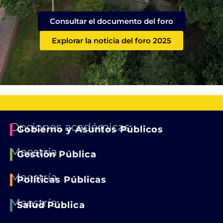
Consultar el documento del foro
Explorar la noticia del foro 2025
Opciones académicas
Gobierno y Asuntos Públicos
Maestría
Gestión Pública
Maestría
Políticas Públicas
Maestría
Salud Pública