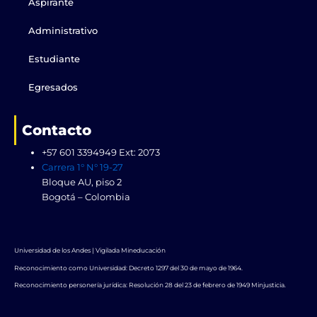
k
e
n
a
Aspirante
r
m
Administrativo
Estudiante
Egresados
Contacto
+57 601 3394949 Ext: 2073
Carrera 1° N° 19-27
Bloque AU, piso 2
Bogotá – Colombia
Universidad de los Andes | Vigilada Mineducación
Reconocimiento como Universidad: Decreto 1297 del 30 de mayo de 1964.
Reconocimiento personería jurídica: Resolución 28 del 23 de febrero de 1949 Minjusticia.