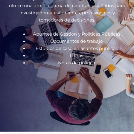
ofrece una amplia gama de recursos diseñados para
investigadores, estudiantes, profesionales y
tomadores de decisiones.
Apuntes de Gestión y Políticas Públicas
Documentos de trabajo
Estudios de caso en asuntos públicos
Libros
Notas de política