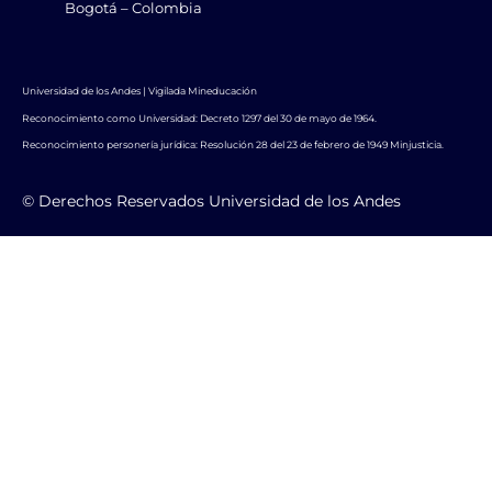
Bogotá – Colombia
Universidad de los Andes | Vigilada Mineducación
Reconocimiento como Universidad: Decreto 1297 del 30 de mayo de 1964.
Reconocimiento personería jurídica: Resolución 28 del 23 de febrero de 1949 Minjusticia.
© Derechos Reservados Universidad de los Andes