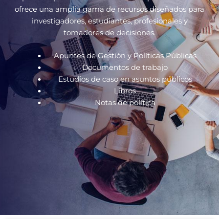
ofrece una amplia gama de recursos diseñados para
investigadores, estudiantes, profesionales y
tomadores de decisiones.
Apuntes de Gestión y Políticas Públicas
Documentos de trabajo
Estudios de caso en asuntos públicos
Libros
Notas de política